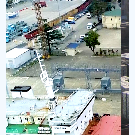
პეის ტერმინალი
PACE Group-მა მიიღო $50
მლნ დაფინანსება კერძო
უცხოური ინვესტიციების
კორპორაციისგან (OPIC)
ფოთის პორტში ახალი
მრავალფუნქციური საზღვაო
ტერმინალის განვითარების,
მშენებლობისა და
ექსპლუატაციისთვის.
გაიგე მეტი