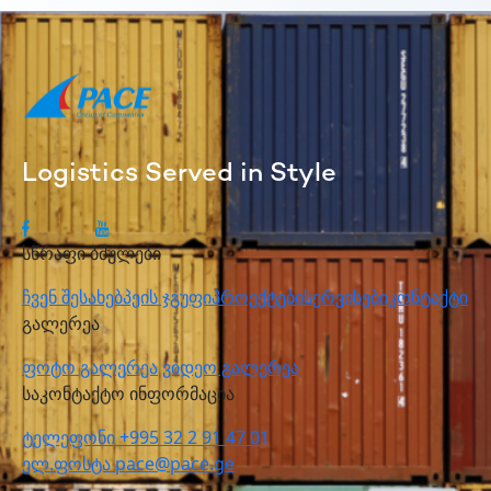
Logistics Served in Style
სწრაფი ბმულები
ჩვენ შესახებ
პეის ჯგუფი
პროექტები
სერვისები
კონტაქტი
გალერეა
ფოტო გალერეა
ვიდეო გალერეა
საკონტაქტო ინფორმაცია
ტელეფონი
+995 32 2 91 47 01
ელ.ფოსტა
pace@pace.ge