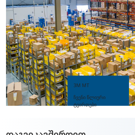
3M MT
ᲩᲕᲔᲜᲘ ᲬᲚᲘᲣᲠᲘ
ᲢᲕᲘᲠᲗᲔᲑᲘ