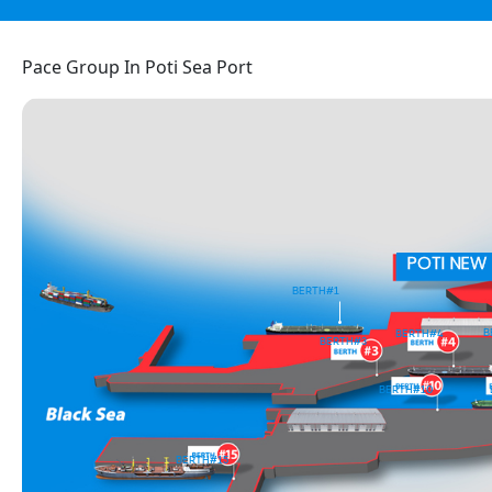
Pace Group In Poti Sea Port
POTI NEW
BERTH
#1
B
BERTH
#4
BERTH
#3
BERTH
#10
BERTH
#15