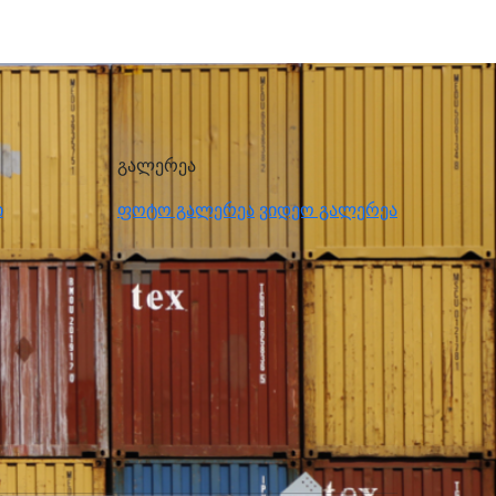
გალერეა
ი
ფოტო გალერეა
ვიდეო გალერეა