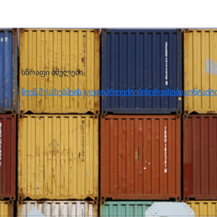
სწრაფი ბმულები
ჩვენ შესახებ
პეის ჯგუფი
პროექტები
სერვისები
კონტაქტ