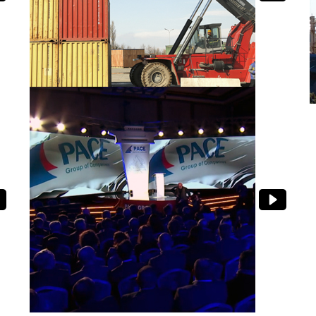
პეისის ტერმინალი ფოთში
პეისი პირდაპირი