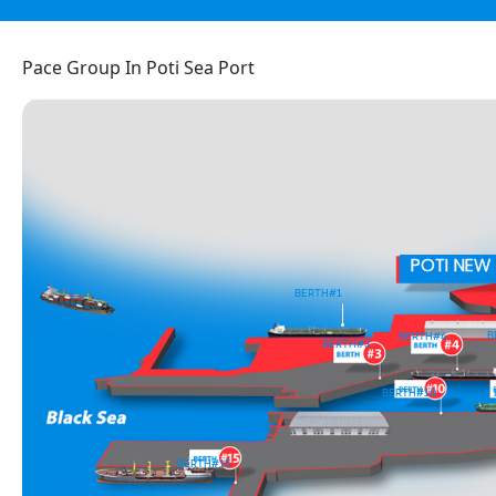
Pace Group In Poti Sea Port
POTI NEW
BERTH
#1
B
BERTH
#4
BERTH
#3
BERTH
#10
BERTH
#15