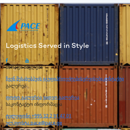
Logistics Served in Style
სწრაფი ბმულები
ჩვენ შესახებ
პეის ჯგუფი
პროექტები
სერვისები
კონტაქტი
გალერეა
ფოტო გალერეა
ვიდეო გალერეა
საკონტაქტო ინფორმაცია
ტელეფონი
+995 32 2 91 47 01
ელ.ფოსტა
pace@pace.ge