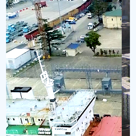
პეის ტერმინალი
PACE Group-მა მიიღო $50
მლნ დაფინანსება კერძო
უცხოური ინვესტიციების
კორპორაციისგან (OPIC)
ფოთის პორტში ახალი
მრავალფუნქციური საზღვაო
ტერმინალის განვითარების,
მშენებლობისა და
ექსპლუატაციისთვის.
გაიგე მეტი