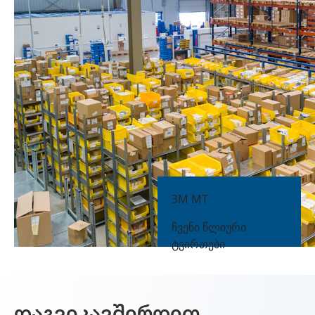
3M MT
ᲩᲕᲔᲜᲘ ᲬᲚᲘᲣᲠᲘ
ᲢᲕᲘᲠᲗᲔᲑᲘ